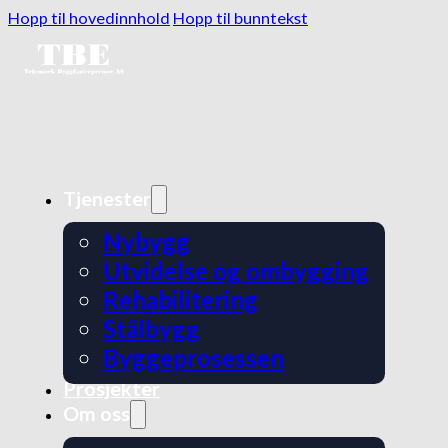
Hopp til hovedinnhold
Hopp til bunntekst
Tjenester
Nybygg
Utvidelse og ombygging
Rehabilitering
Stålbygg
Byggeprosessen
Prosjekter
Om oss