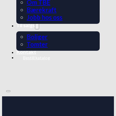
Om TBE
Bærekraft
Jobb hos oss
Til salgs
Boliger
Tomter
Kontakt
Bestill katalog