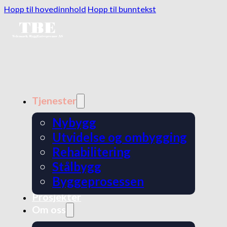
Hopp til hovedinnhold
Hopp til bunntekst
Tjenester
Nybygg
Utvidelse og ombygging
Rehabilitering
Stålbygg
Byggeprosessen
Prosjekter
Om oss