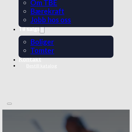
Om TBE
Bærekraft
Jobb hos oss
Til salgs
Boliger
Tomter
Kontakt
Bestill katalog