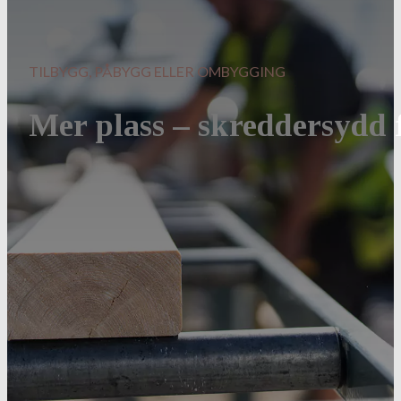
TILBYGG, PÅBYGG ELLER OMBYGGING
Mer plass – skreddersydd f