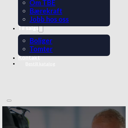
Om TBE
Bærekraft
Jobb hos oss
Til salgs
Boliger
Tomter
Kontakt
Bestill katalog