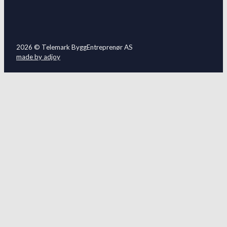
2026 © Telemark ByggEntreprenør AS
made by adjoy