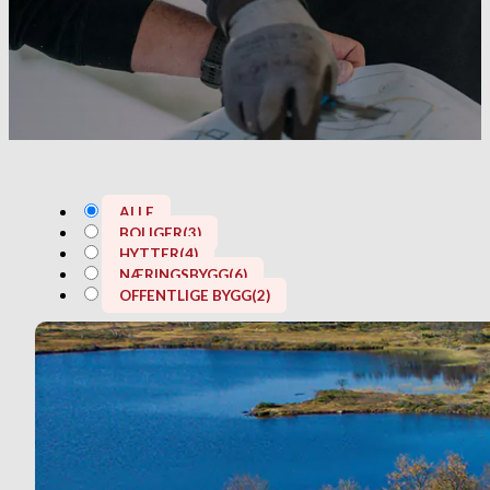
ALLE
BOLIGER
(3)
HYTTER
(4)
NÆRINGSBYGG
(6)
OFFENTLIGE BYGG
(2)