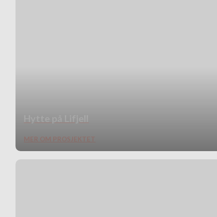
Hytte på Lifjell
MER OM PROSJEKTET