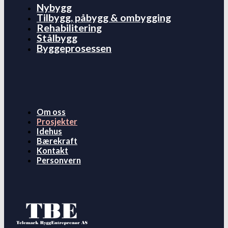
Nybygg
Tilbygg, påbygg & ombygging
Rehabilitering
Stålbygg
Byggeprosessen
Om oss
Prosjekter
Idehus
Bærekraft
Kontakt
Personvern