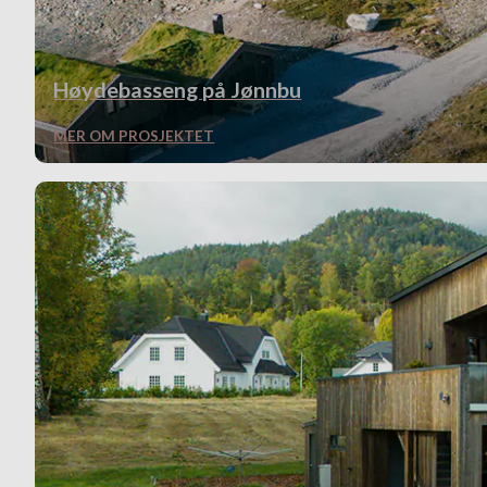
Høydebasseng på Jønnbu
MER OM PROSJEKTET