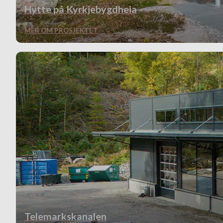
Hytte på Kyrkjebygdheia
MER OM PROSJEKTET
Telemarkskanalen