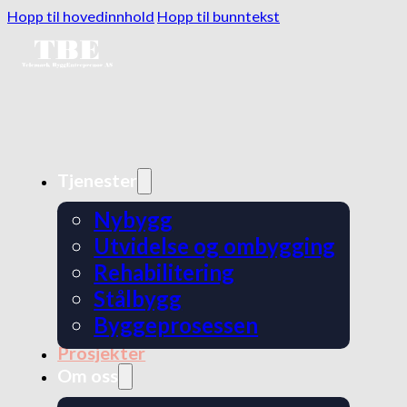
Hopp til hovedinnhold
Hopp til bunntekst
Tjenester
Nybygg
Utvidelse og ombygging
Rehabilitering
Stålbygg
Byggeprosessen
Prosjekter
Om oss