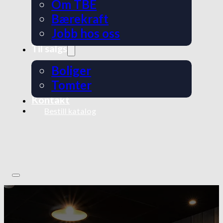
Om TBE
Bærekraft
Jobb hos oss
Til salgs
Boliger
Tomter
Kontakt
Bestill katalog