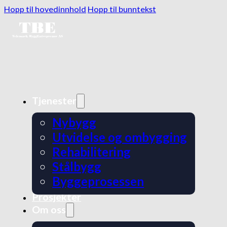
Hopp til hovedinnhold
Hopp til bunntekst
Tjenester
Nybygg
Utvidelse og ombygging
Rehabilitering
Stålbygg
Byggeprosessen
Prosjekter
Om oss