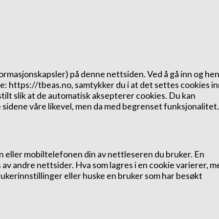
rmasjonskapsler) på denne nettsiden. Ved å gå inn og he
: https://tbeas.no, samtykker du i at det settes cookies inn
stilt slik at de automatisk aksepterer cookies. Du kan
e sidene våre likevel, men da med begrenset funksjonalitet.
 eller mobiltelefonen din av nettleseren du bruker. En
s av andre nettsider. Hva som lagres i en cookie varierer, m
brukerinnstillinger eller huske en bruker som har besøkt