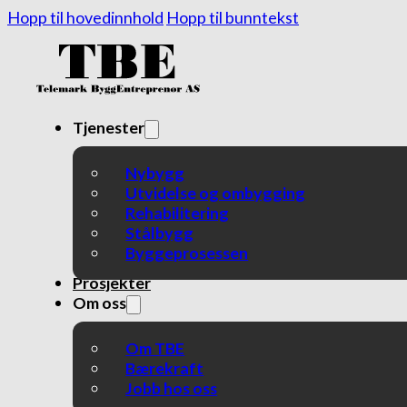
Hopp til hovedinnhold
Hopp til bunntekst
Tjenester
Nybygg
Utvidelse og ombygging
Rehabilitering
Stålbygg
Byggeprosessen
Prosjekter
Om oss
Om TBE
Bærekraft
Jobb hos oss