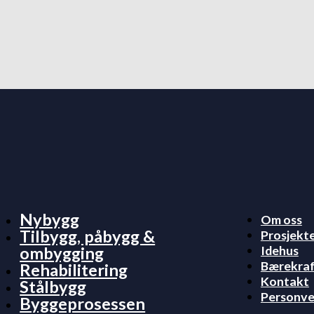
Nybygg
Om oss
Tilbygg, påbygg &
Prosjekt
Idehus
ombygging
Bærekra
Rehabilitering
Kontakt
Stålbygg
Personve
Byggeprosessen