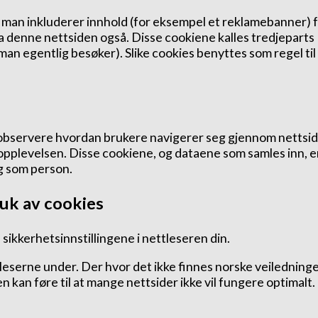
s man inkluderer innhold (for eksempel et reklamebanner) 
a denne nettsiden også. Disse cookiene kalles tredjeparts
man egentlig besøker). Slike cookies benyttes som regel til
og observere hvordan brukere navigerer seg gjennom nettsi
opplevelsen. Disse cookiene, og dataene som samles inn, e
eg som person.
uk av cookies
sikkerhetsinnstillingene i nettleseren din.
ttleserne under. Der hvor det ikke finnes norske veiledning
en kan føre til at mange nettsider ikke vil fungere optimalt.