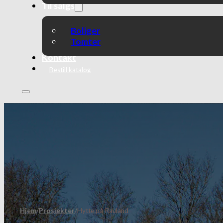
Til salgs
Boliger
Tomter
Kontakt
Bestill katalog
Hjem
/
Prosjekter
/
Hytte på Rauland