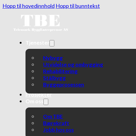
Hopp til hovedinnhold
Hopp til bunntekst
Tjenester
Nybygg
Utvidelse og ombygging
Rehabilitering
Stålbygg
Byggeprosessen
Prosjekter
Om oss
Om TBE
Bærekraft
Jobb hos oss