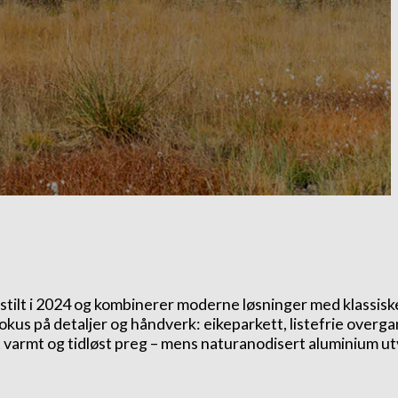
gstilt i 2024 og kombinerer moderne løsninger med klassisk
kus på detaljer og håndverk: eikeparkett, listefrie overgan
t varmt og tidløst preg – mens naturanodisert aluminium u